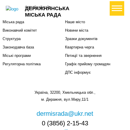
Міська влада
Громадянам
+ Створити петицію
Офіційний сайт
ДЕРАЖНЯНСЬКА
Міський голова
Вони загинули за Україну
МІСЬКА РАДА
Міська рада
Наше місто
Виконавчий комітет
Новини міста
Структура
Зразки документів
Законодавча база
Квартирна черга
Міські програми
Петиції та звернення
Регуляторна політика
Графік прийому громадян
ДПС інформує
Україна, 32200, Хмельницька обл.,
м. Деражня, вул.Миру,11/1
dermisrada@ukr.net
0 (3856) 2-15-43