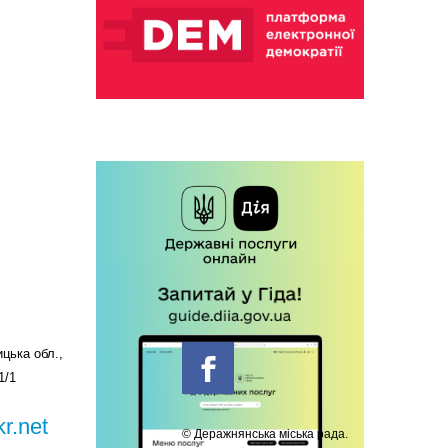
цька обл.,
1/1
r.net
© Деражнянська міська рада.