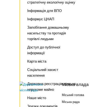
стратегічну екологічну оцінку
Інформація для ВПО
Інформує ЦНАП
Запобігання домашньому
насильству та протидія
торгівлі людьми
Доступ до публічної
інформації
Карта міста
Соціальний захист
населення
Державна реєстрація прав на
Міська влада
нерухоме майно
Міський голова
Наше місто
Міська рада
Зразки документів