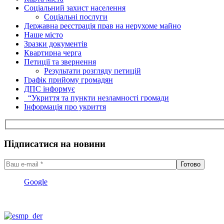
Соціальний захист населення
Соціальні послуги
Державна реєстрація прав на нерухоме майно
Наше місто
Зразки документів
Квартирна черга
Петиції та звернення
Результати розгляду петицій
Графік прийому громадян
ДПС інформує
“Укриття та пункти незламності громади
Інформація про укриття
Підписатися на новини
Google