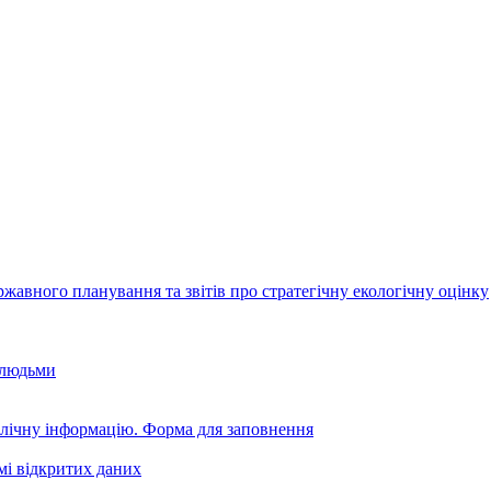
авного планування та звітів про стратегічну екологічну оцінку
 людьми
блічну інформацію. Форма для заповнення
мі відкритих даних