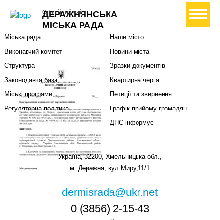
Міська влада
Громадянам
+ Створити петицію
Офіційний сайт
ДЕРАЖНЯНСЬКА
Міський голова
Вони загинули за Україну
МІСЬКА РАДА
Міська рада
Наше місто
Виконавчий комітет
Новини міста
Структура
Зразки документів
Законодавча база
Квартирна черга
Міські програми
Петиції та звернення
Регуляторна політика
Графік прийому громадян
ДПС інформує
Україна, 32200, Хмельницька обл.,
м. Деражня, вул.Миру,11/1
dermisrada@ukr.net
0 (3856) 2-15-43