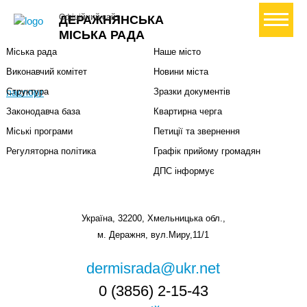
Міська влада
Громадянам
+ Створити петицію
Офіційний сайт
ДЕРАЖНЯНСЬКА
Міський голова
Вони загинули за Україну
МІСЬКА РАДА
Міська рада
Наше місто
Виконавчий комітет
Новини міста
паспорт
Структура
Зразки документів
Законодавча база
Квартирна черга
Міські програми
Петиції та звернення
Регуляторна політика
Графік прийому громадян
ДПС інформує
Україна, 32200, Хмельницька обл.,
м. Деражня, вул.Миру,11/1
dermisrada@ukr.net
0 (3856) 2-15-43