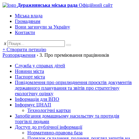
Деражнянська міська рада
Офіційний сайт
Міська влада
Громадянам
Вони загинули за Україну
Контакти
x
+ Створити петицію
Розпорядження
›
3. Про преміювання працівників
Служба у справах дітей
Новини міста
Паспорт міста
Повідомлення про оприлюднення проєктів документів
державного планування та звітів про стратегічну
екологічну оцінку
Інформація для ВПО
Інформує ЦНАП
Технологічні картки
Запобігання домашньому насильству та протидія
торгівлі людьми
Доступ до публічної інформації
Нормативно-правова база
Порядок складання, подання, розгляд запитів на