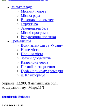
Міська влада
Міський голова
Міська рада
Виконавчий комітет
Структура
Законодавча база
Міські програми
Регуляторна політика
Громадянам
Вони загинули за Україну
Наше місто
Новини міста
Зразки документів
Квартирна черга
Петиції та звернення
Графік прийому громадян
ДПС інформує
Україна, 32200, Хмельницька обл.,
м. Деражня, вул.Миру,11/1
dermisrada@ukr.net
0 (3856) 2-15-43