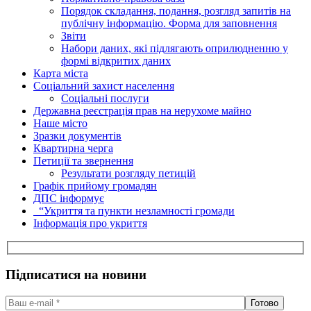
Порядок складання, подання, розгляд запитів на
публічну інформацію. Форма для заповнення
Звіти
Набори даних, які підлягають оприлюдненню у
формі відкритих даних
Карта міста
Соціальний захист населення
Соціальні послуги
Державна реєстрація прав на нерухоме майно
Наше місто
Зразки документів
Квартирна черга
Петиції та звернення
Результати розгляду петицій
Графік прийому громадян
ДПС інформує
“Укриття та пункти незламності громади
Інформація про укриття
Підписатися на новини