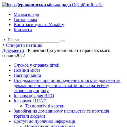
Деражнянська міська рада
Офіційний сайт
Міська влада
Громадянам
Вони загинули за Україну
Контакти
x
+ Створити петицію
Документи
›
Рішення Про умови оплати праці міського
голови2022
Служба у справах дітей
Новини міста
Паспорт міста
Повідомлення про оприлюднення проєктів документів
державного планування та звітів про стратегічну
екологічну оцінку
Інформація для ВПО
Інформує ЦНАП
Технологічні картки
Запобігання домашньому насильству та протидія
торгівлі людьми
Доступ до публічної інформації
Нормативно-правова база