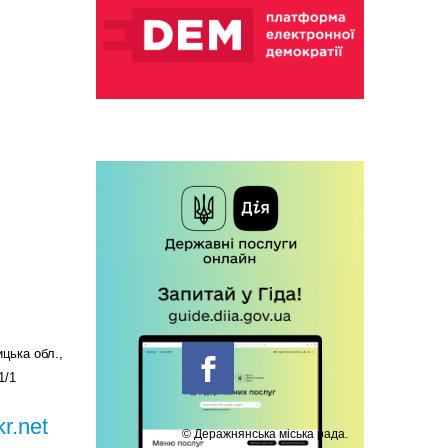
цька обл.,
1/1
r.net
© Деражнянська міська рада.