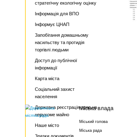
стратегічну екологічну оцінку
Інформація для ВПО
Інформує ЦНАП
Запобігання домашньому
насильству та протидія
торгівлі людьми
Доступ до публічної
інформації
Карта міста
Соціальний захист
населення
Державна реєстрація прав на
Міська влада
нерухоме майно
Міський голова
Наше місто
Міська рада
Зразки документів