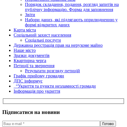
Порядок складання, подання, розгляд запитів на
публічну інформацію. Форма для заповнення
Звіти
Набори даних, які підлягають оприлюдненню у
формі відкритих даних
Карта міста
Соціальний захист населення
Соціальні послуги
Державна реєстрація прав на нерухоме майно
Наше місто
Зразки документів
Квартирна черга
Петиції та звернення
Результати розгляду петицій
Графік прийому громадян
ДПС інформує
“Укриття та пункти незламності громади
Інформація про укриття
Підписатися на новини