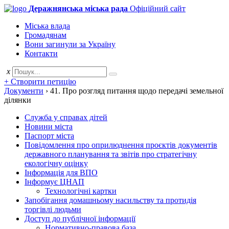
Деражнянська міська рада
Офіційний сайт
Міська влада
Громадянам
Вони загинули за Україну
Контакти
x
+ Створити петицію
Документи
›
41. Про розгляд питання щодо передачі земельної
ділянки
Служба у справах дітей
Новини міста
Паспорт міста
Повідомлення про оприлюднення проєктів документів
державного планування та звітів про стратегічну
екологічну оцінку
Інформація для ВПО
Інформує ЦНАП
Технологічні картки
Запобігання домашньому насильству та протидія
торгівлі людьми
Доступ до публічної інформації
Нормативно-правова база