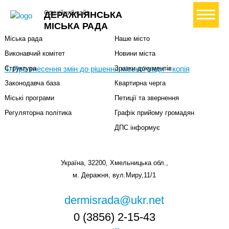
Міська влада
Громадянам
+ Створити петицію
Офіційний сайт
ДЕРАЖНЯНСЬКА
Міський голова
Вони загинули за Україну
МІСЬКА РАДА
Міська рада
Наше місто
Виконавчий комітет
Новини міста
4. Про внесення змін до рішення міської ради – копія
Структура
Зразки документів
Законодавча база
Квартирна черга
Міські програми
Петиції та звернення
Регуляторна політика
Графік прийому громадян
ДПС інформує
Україна, 32200, Хмельницька обл.,
м. Деражня, вул.Миру,11/1
dermisrada@ukr.net
0 (3856) 2-15-43