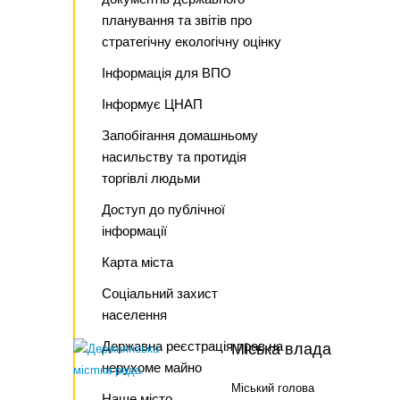
планування та звітів про
стратегічну екологічну оцінку
Інформація для ВПО
Інформує ЦНАП
Запобігання домашньому
насильству та протидія
торгівлі людьми
Доступ до публічної
інформації
Карта міста
Соціальний захист
населення
Державна реєстрація прав на
Міська влада
нерухоме майно
Міський голова
Наше місто