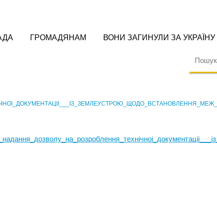
АДА
ГРОМАДЯНАМ
ВОНИ ЗАГИНУЛИ ЗА УКРАЇНУ
ЧНОI_ДОКУМЕНТАЦII___IЗ_ЗЕМЛЕУСТРОЮ_ЩОДО_ВСТАНОВЛЕННЯ_МЕЖ_
_надання_дозволу_на_розроблення_технiчноi_документацii___