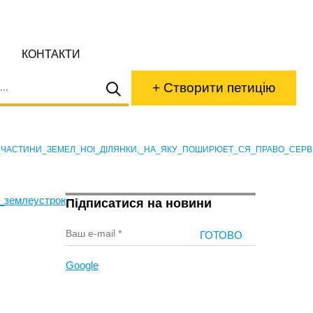
КОНТАКТИ
+ Створити петицію
ЧАСТИНИ_ЗЕМЕЛ_НОI_ДIЛЯНКИ,_НА_ЯКУ_ПОШИРЮEТ_СЯ_ПРАВО_СЕРВ
iз_землеустрою_щодо_встановлення_меж_частини_земел_ноi_дi
Підписатися на новини
Google