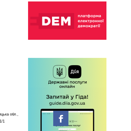
цька обл.,
1/1