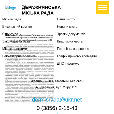
Міська влада
Громадянам
+ Створити петицію
Офіційний сайт
ДЕРАЖНЯНСЬКА
Міський голова
Вони загинули за Україну
МІСЬКА РАДА
Міська рада
Наше місто
Виконавчий комітет
Новини міста
Структура
Зразки документів
Законодавча база
Квартирна черга
Міські програми
Петиції та звернення
Регуляторна політика
Графік прийому громадян
ДПС інформує
Україна, 32200, Хмельницька обл.,
м. Деражня, вул.Миру,11/1
dermisrada@ukr.net
0 (3856) 2-15-43